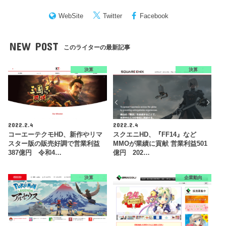
WebSite
Twitter
Facebook
NEW POST
このライターの最新記事
決算
決算
2022.2.4
2022.2.4
コーエーテクモHD、新作やリマ
スクエニHD、『FF14』など
スター版の販売好調で営業利益
MMOが業績に貢献 営業利益501
387億円 令和4…
億円 202…
決算
企業動向