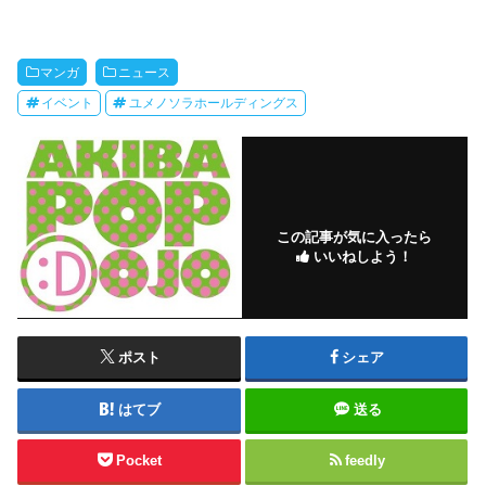
マンガ
ニュース
イベント
ユメノソラホールディングス
この記事が気に入ったら
いいねしよう！
ポスト
シェア
はてブ
送る
Pocket
feedly