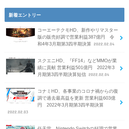
新着エントリー
コーエーテクモHD、新作やリマスター
版の販売好調で営業利益387億円 令
和4年3月期第3四半期決算
2022.02.04
スクエニHD、『FF14』などMMOが業
績に貢献 営業利益501億円 2022年3
月期第3四半期決算短信
2022.02.04
コナミHD、各事業のコロナ禍からの復
調で過去最高益を更新 営業利益603億
円 2022年3月期第3四半期決算
2022.02.03
任天堂、Nintendo Switchの好調で営業