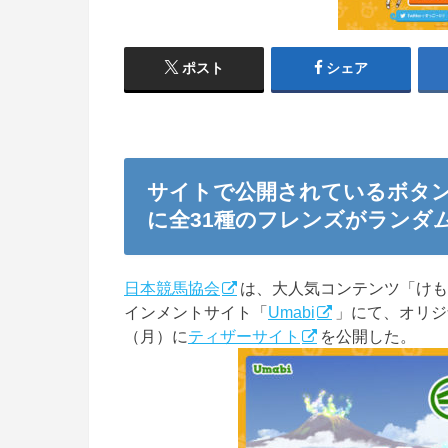
ポスト
シェア
サイトで公開されているボタ
に全31種のフレンズがランダ
日本競馬協会
は、大人気コンテンツ「けも
インメントサイト「
Umabi
」にて、オリジ
（月）に
ティザーサイト
を公開した。