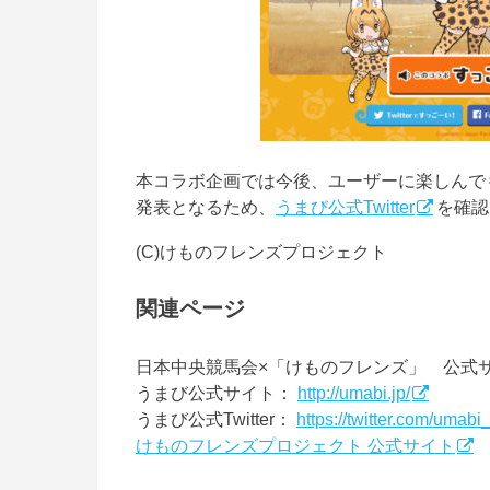
本コラボ企画では今後、ユーザーに楽しんで
発表となるため、
うまび公式Twitter
を確認
(C)けものフレンズプロジェクト
関連ページ
日本中央競馬会×「けものフレンズ」 公式
うまび公式サイト：
http://umabi.jp/
うまび公式Twitter：
https://twitter.com/umabi_
けものフレンズプロジェクト 公式サイト