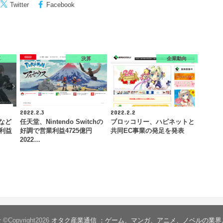
Twitter
Facebook
算
決算
企業動向
2022.2.3
2022.2.2
』など
任天堂、Nintendo Switchの
ブロッコリー、ハピネットと
業利益
好調で営業利益4725億円
共同EC事業の発足を発表
2022…
せ
©Copyright2026
オタク産業通信 ：ゲーム、マンガ、アニメ、ノベルの業界