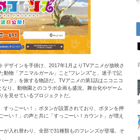
デザインを手掛け、2017年1月よりTVアニメが放映さ
た動物「アニマルガール」こと“フレンズ”と、迷子で記
パーク」を旅する物語だ。TVアニメの第1話はニコニコ
トとなり、動物園とのコラボ企画も盛況。舞台化やゲーム
りを見せているプロジェクトだ。
 すっごーい！」ボタンが設置されており、ボタンを押
ごーい！」の声と共に「すっごーい！カウント」が増え
ーが入れ替わり、全部で31種類ものフレンズが登場。そ
。