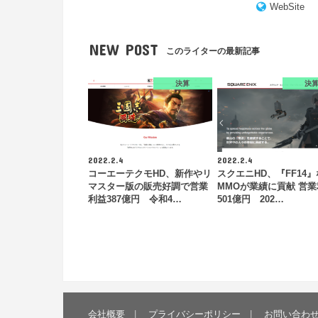
WebSite
NEW POST
このライターの最新記事
決算
決
2022.2.4
2022.2.4
コーエーテクモHD、新作やリ
スクエニHD、『FF14
マスター版の販売好調で営業
MMOが業績に貢献 営
利益387億円 令和4…
501億円 202…
会社概要
プライバシーポリシー
お問い合わ