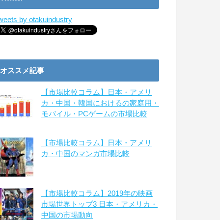
weets by otakuindustry
オススメ記事
【市場比較コラム】日本・アメリ
カ・中国・韓国におけるの家庭用・
モバイル・PCゲームの市場比較
【市場比較コラム】日本・アメリ
カ・中国のマンガ市場比較
【市場比較コラム】2019年の映画
市場世界トップ3 日本・アメリカ・
中国の市場動向