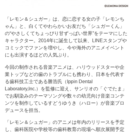
「レモン＆シュガー」は、恋に恋する女の子「レモンち
ゃん」と、白くてやわらかいお友だち「シュガーくん」
の“やさしくてちょっぴり甘ずっぱい世界”をテーマにした
キャラクター。2014年に誕生して以来、LINEスタンプや
コミックでファンを増やし、今や海外のアニメイベント
にも出演するほどの人気ぶり。
今回の制作される音楽アニメは、ハリウッドスターや企
業トップなどの歯のトラブルにも携わり、日本を代表す
る歯科技工士である勝浩氏（Ippin Dental
Laboratory,Inc.）を監修に迎え、サンリオの「ぐでたま」
でお馴染みのテーマソングや数々の幼児向け音楽コンテ
ンツを制作しているすどうゆうき（ハロー）が音楽プロ
デュースを担当。
「レモン＆シュガー」のアニメは年内のリリースを予定
し、歯科医院や学校等の歯科教育の現場へ順次展開予定