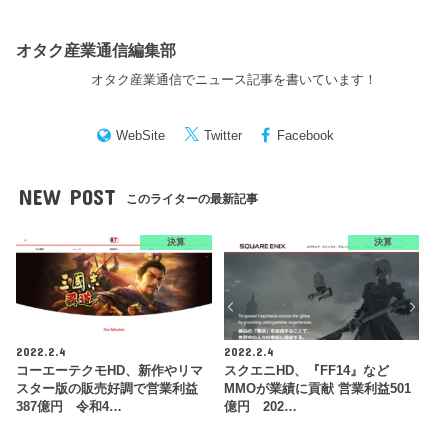
オタク産業通信編集部
オタク産業通信でニュース記事を書いています！
WebSite
Twitter
Facebook
NEW POST
このライターの最新記事
決算
決算
2022.2.4
2022.2.4
コーエーテクモHD、新作やリマ
スクエニHD、『FF14』など
スター版の販売好調で営業利益
MMOが業績に貢献 営業利益501
387億円 令和4…
億円 202…