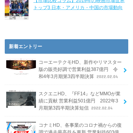
【市場比較コラム】2019年の映画市場世界
トップ3 日本・アメリカ・中国の市場動向
新着エントリー
コーエーテクモHD、新作やリマスター
版の販売好調で営業利益387億円 令
和4年3月期第3四半期決算
2022.02.04
スクエニHD、『FF14』などMMOが業
績に貢献 営業利益501億円 2022年3
月期第3四半期決算短信
2022.02.04
コナミHD、各事業のコロナ禍からの復
調で過去最高益を更新 営業利益603億