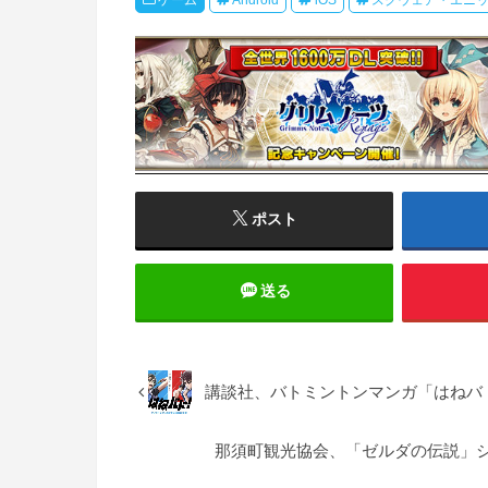
ポスト
送る
講談社、バトミントンマンガ「はねバト
那須町観光協会、「ゼルダの伝説」