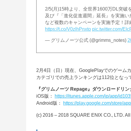
2/5(月)15時より、全世界1600万D
及び『「進化促進週間」延長』を実施いた
など複数のキャンペーンを実施予定！詳
https://t.co/V0zlhPnxto
pic.twitter.com/E
— グリムノーツ公式 (@grimms_notes)
2
2月4日（日）現在、GooglePlayでのゲー
カテゴリでの売上ランキングは112位となってい
『グリムノーツ Repage』ダウンロードリン
iOS版：
https://itunes.apple.com/jp/app/id1
Android版：
https://play.google.com/store/a
(c) 2016 – 2018 SQUARE ENIX CO., LTD. All