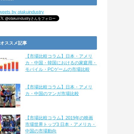
weets by otakuindustry
オススメ記事
【市場比較コラム】日本・アメリ
カ・中国・韓国におけるの家庭用・
モバイル・PCゲームの市場比較
【市場比較コラム】日本・アメリ
カ・中国のマンガ市場比較
【市場比較コラム】2019年の映画
市場世界トップ3 日本・アメリカ・
中国の市場動向