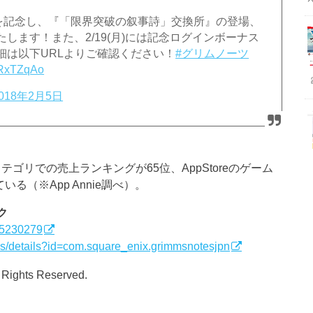
L突破を記念し、『「限界突破の叙事詩」交換所』の登場、
します！また、2/19(月)には記念ログインボーナス
細は以下URLよりご確認ください！
#グリムノーツ
lcRxTZqAo
018年2月5日
ムカテゴリでの売上ランキングが65位、AppStoreのゲーム
る（※App Annie調べ）。
ク
035230279
pps/details?id=com.square_enix.grimmsnotesjpn
 Rights Reserved.