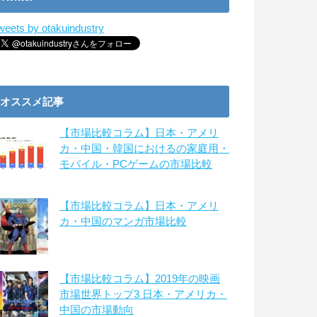
weets by otakuindustry
オススメ記事
【市場比較コラム】日本・アメリ
カ・中国・韓国におけるの家庭用・
モバイル・PCゲームの市場比較
【市場比較コラム】日本・アメリ
カ・中国のマンガ市場比較
【市場比較コラム】2019年の映画
市場世界トップ3 日本・アメリカ・
中国の市場動向