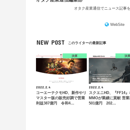
オタク産業通信でニュース記事
WebSite
NEW POST
このライターの最新記事
決算
決
2022.2.4
2022.2.4
コーエーテクモHD、新作やリ
スクエニHD、『FF14
マスター版の販売好調で営業
MMOが業績に貢献 営
利益387億円 令和4…
501億円 202…