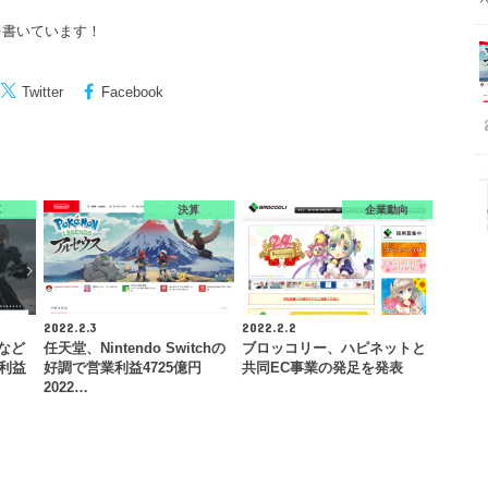
を書いています！
Twitter
Facebook
算
決算
企業動向
2022.2.3
2022.2.2
』など
任天堂、Nintendo Switchの
ブロッコリー、ハピネットと
業利益
好調で営業利益4725億円
共同EC事業の発足を発表
2022…