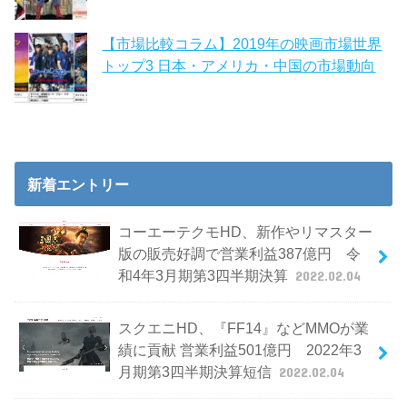
【市場比較コラム】2019年の映画市場世界
トップ3 日本・アメリカ・中国の市場動向
新着エントリー
コーエーテクモHD、新作やリマスター
版の販売好調で営業利益387億円 令
和4年3月期第3四半期決算
2022.02.04
スクエニHD、『FF14』などMMOが業
績に貢献 営業利益501億円 2022年3
月期第3四半期決算短信
2022.02.04