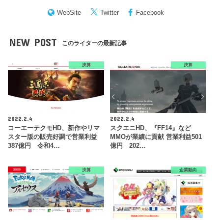
WebSite
Twitter
Facebook
NEW POST
このライターの最新記事
決算
決算
2022.2.4
2022.2.4
コーエーテクモHD、新作やリマ
スクエニHD、『FF14』など
スター版の販売好調で営業利益
MMOが業績に貢献 営業利益501
387億円 令和4…
億円 202…
決算
企業動向