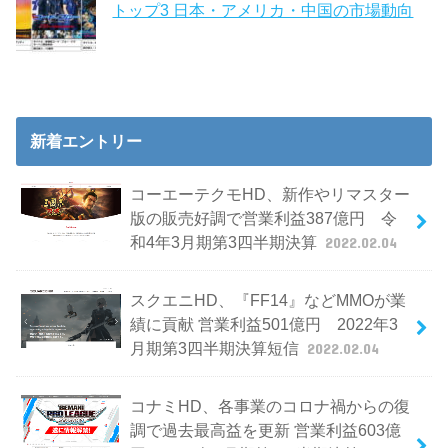
トップ3 日本・アメリカ・中国の市場動向
新着エントリー
コーエーテクモHD、新作やリマスター
版の販売好調で営業利益387億円 令
和4年3月期第3四半期決算
2022.02.04
スクエニHD、『FF14』などMMOが業
績に貢献 営業利益501億円 2022年3
月期第3四半期決算短信
2022.02.04
コナミHD、各事業のコロナ禍からの復
調で過去最高益を更新 営業利益603億