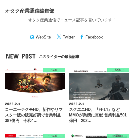
オタク産業通信編集部
オタク産業通信でニュース記事を書いています！
WebSite
Twitter
Facebook
NEW POST
このライターの最新記事
決算
決算
2022.2.4
2022.2.4
コーエーテクモHD、新作やリマ
スクエニHD、『FF14』など
スター版の販売好調で営業利益
MMOが業績に貢献 営業利益501
387億円 令和4…
億円 202…
決算
企業動向