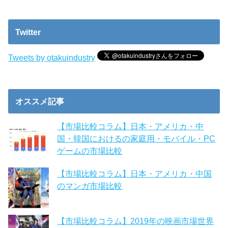
Twitter
Tweets by otakuindustry
オススメ記事
【市場比較コラム】日本・アメリカ・中
国・韓国におけるの家庭用・モバイル・PC
ゲームの市場比較
【市場比較コラム】日本・アメリカ・中国
のマンガ市場比較
【市場比較コラム】2019年の映画市場世界