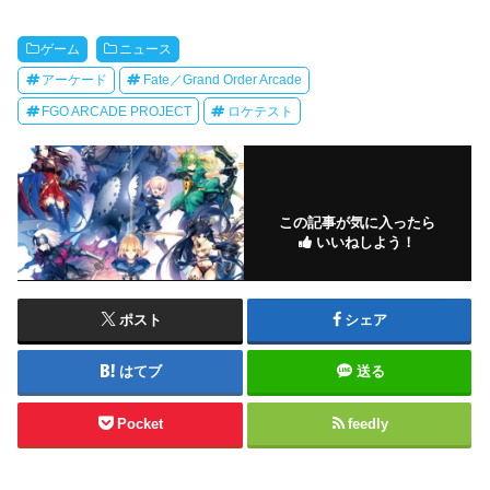
ゲーム
ニュース
アーケード
Fate／Grand Order Arcade
FGO ARCADE PROJECT
ロケテスト
この記事が気に入ったら
いいねしよう！
ポスト
シェア
はてブ
送る
Pocket
feedly