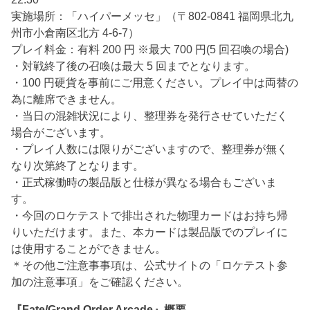
実施場所：「ハイパーメッセ」（〒802-0841 福岡県北九
州市小倉南区北方 4-6-7）
プレイ料金：有料 200 円 ※最大 700 円(5 回召喚の場合)
・対戦終了後の召喚は最大 5 回までとなります。
・100 円硬貨を事前にご用意ください。プレイ中は両替の
為に離席できません。
・当日の混雑状況により、整理券を発行させていただく
場合がございます。
・プレイ人数には限りがございますので、整理券が無く
なり次第終了となります。
・正式稼働時の製品版と仕様が異なる場合もございま
す。
・今回のロケテストで排出された物理カードはお持ち帰
りいただけます。また、本カードは製品版でのプレイに
は使用することができません。
＊その他ご注意事事項は、公式サイトの「ロケテスト参
加の注意事項」をご確認ください。
『Fate/Grand Order Arcade』概要