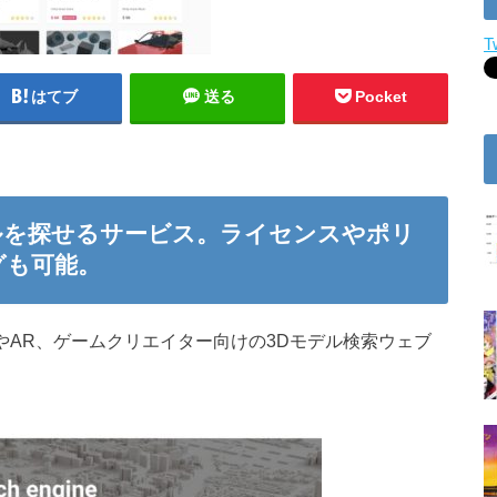
T
はてブ
送る
Pocket
ルを探せるサービス。ライセンスやポリ
グも可能。
RやAR、ゲームクリエイター向けの3Dモデル検索ウェブ