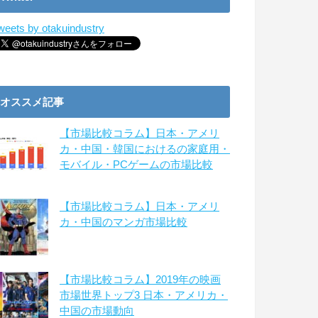
weets by otakuindustry
オススメ記事
【市場比較コラム】日本・アメリ
カ・中国・韓国におけるの家庭用・
モバイル・PCゲームの市場比較
【市場比較コラム】日本・アメリ
カ・中国のマンガ市場比較
【市場比較コラム】2019年の映画
市場世界トップ3 日本・アメリカ・
中国の市場動向