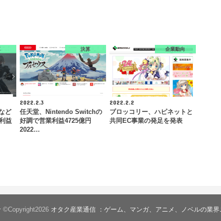
算
決算
企業動向
2022.2.3
2022.2.2
』など
任天堂、Nintendo Switchの
ブロッコリー、ハピネットと
業利益
好調で営業利益4725億円
共同EC事業の発足を発表
2022…
せ
©Copyright2026
オタク産業通信 ：ゲーム、マンガ、アニメ、ノベルの業界