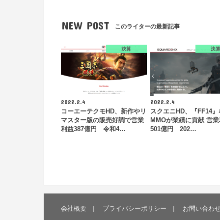
NEW POST
このライターの最新記事
決算
決
2022.2.4
2022.2.4
コーエーテクモHD、新作やリ
スクエニHD、『FF14
マスター版の販売好調で営業
MMOが業績に貢献 営
利益387億円 令和4…
501億円 202…
会社概要
プライバシーポリシー
お問い合わ