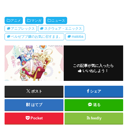
アニメ
マンガ
ニュース
アニプレックス
スクウェア・エニックス
ベルゼブブ嬢のお気に召すまま。
matoba
この記事が気に入ったら
いいねしよう！
ポスト
シェア
はてブ
送る
Pocket
feedly