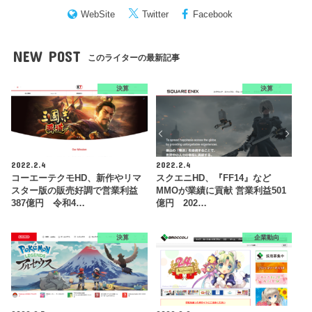
WebSite
Twitter
Facebook
NEW POST
このライターの最新記事
決算
決算
2022.2.4
2022.2.4
コーエーテクモHD、新作やリマ
スクエニHD、『FF14』など
スター版の販売好調で営業利益
MMOが業績に貢献 営業利益501
387億円 令和4…
億円 202…
決算
企業動向