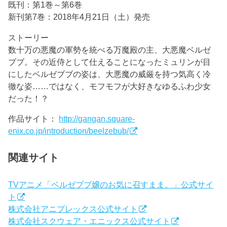
既刊：第1巻～第6巻
新刊第7巻：2018年4月21日（土）発売
ストーリー
数十万の悪魔の軍勢を統べる万魔殿の主、大悪魔ベルゼ
ブブ。その近侍として仕えることになったミュリンが目
にしたベルゼブブの姿は、大悪魔の威厳を持つ気高く冷
徹な姿……ではなく、モフモフが大好きなゆるふわ少女
だった！？
作品サイト：
http://gangan.square-
enix.co.jp/introduction/beelzebub/
関連サイト
TVアニメ「ベルゼブブ嬢のお気に召すまま。」公式サイ
ト
株式会社アニプレックス公式サイト
株式会社スクウェア・エニックス公式サイト