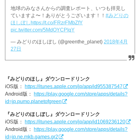
地球のみなさんからの調査レポート、いつも拝見し
ていますよ〜！ありがとうございます！！
#みどりの
ほしぼし
https://t.co/FRzrFMbZfY
pic.twitter.com/5MdOYCPIqY
— みどりのほしぼし (@greenthe_planet)
2018年4月
27日
『みどりのほし』ダウンロードリンク
iOS版：
https://itunes.apple.com/jp/app/id955387547
Android版：
https://play.google.com/store/apps/details?
id=jp.pumo.planetofgreen
『みどりのほしぼし』ダウンロードリンク
iOS版：
https://itunes.apple.com/jp/app/id1069236120
Android版：
https://play.google.com/store/apps/details?
id=jp.ne.mkb.games.gr2