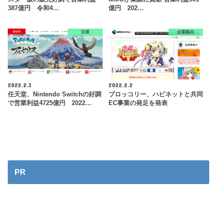
387億円 令和4…
億円 202…
決算
企業動向
2022.2.3
2022.2.2
任天堂、Nintendo Switchの好調
ブロッコリー、ハピネットと共同
で営業利益4725億円 2022…
EC事業の発足を発表
PR