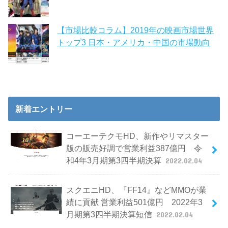
【市場比較コラム】2019年の映画市場世界
トップ3 日本・アメリカ・中国の市場動向
新着エントリー
コーエーテクモHD、新作やリマスター
版の販売好調で営業利益387億円 令
和4年3月期第3四半期決算
2022.02.04
スクエニHD、『FF14』などMMOが業
績に貢献 営業利益501億円 2022年3
月期第3四半期決算短信
2022.02.04