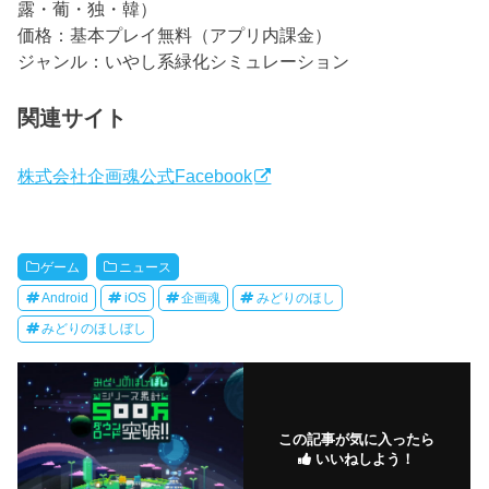
露・葡・独・韓）
価格：基本プレイ無料（アプリ内課金）
ジャンル：いやし系緑化シミュレーション
関連サイト
株式会社企画魂公式Facebook
ゲーム
ニュース
Android
iOS
企画魂
みどりのほし
みどりのほしぼし
この記事が気に入ったら
いいねしよう！