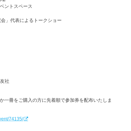
イベントスペース
）
究会」代表によるトークショー
の友社
れか一冊をご購入の方に先着順で参加券を配布いたしま
vent/74135/