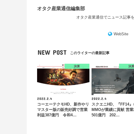
オタク産業通信編集部
オタク産業通信でニュース記事
WebSite
NEW POST
このライターの最新記事
決算
決
2022.2.4
2022.2.4
コーエーテクモHD、新作やリ
スクエニHD、『FF14
マスター版の販売好調で営業
MMOが業績に貢献 営
利益387億円 令和4…
501億円 202…