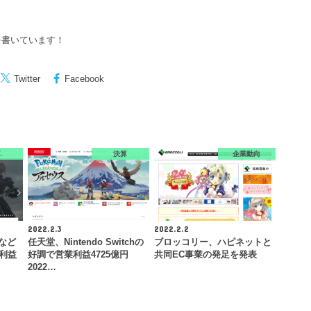
を書いています！
Twitter
Facebook
算
決算
企業動向
2022.2.3
2022.2.2
』など
任天堂、Nintendo Switchの
ブロッコリー、ハピネットと
業利益
好調で営業利益4725億円
共同EC事業の発足を発表
2022…