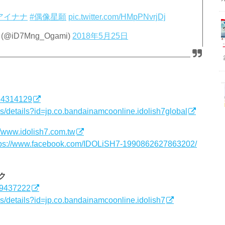
アイナナ
#偶像星願
pic.twitter.com/HMpPNvrjDj
D7Mng_Ogami)
2018年5月25日
364314129
ps/details?id=jp.co.bandainamcoonline.idolish7global
//www.idolish7.com.tw
tps://www.facebook.com/IDOLiSH7-1990862627863202/
ク
019437222
ps/details?id=jp.co.bandainamcoonline.idolish7