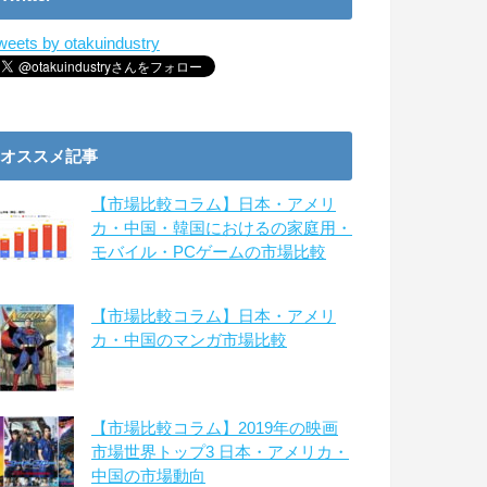
weets by otakuindustry
オススメ記事
【市場比較コラム】日本・アメリ
カ・中国・韓国におけるの家庭用・
モバイル・PCゲームの市場比較
【市場比較コラム】日本・アメリ
カ・中国のマンガ市場比較
【市場比較コラム】2019年の映画
市場世界トップ3 日本・アメリカ・
中国の市場動向