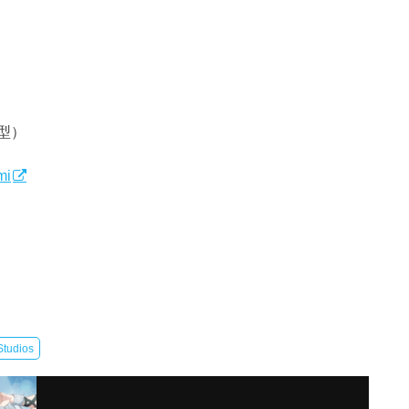
型）
mi
Studios