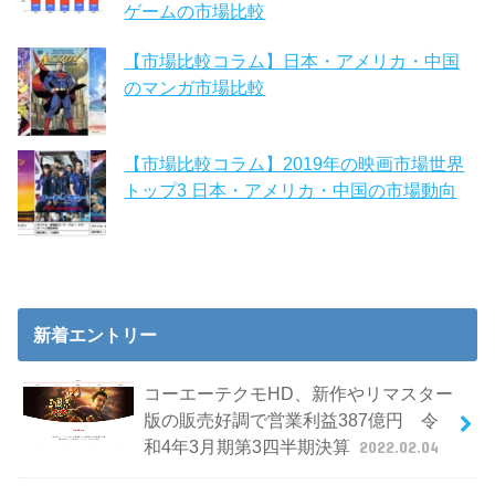
ゲームの市場比較
【市場比較コラム】日本・アメリカ・中国
のマンガ市場比較
【市場比較コラム】2019年の映画市場世界
トップ3 日本・アメリカ・中国の市場動向
新着エントリー
コーエーテクモHD、新作やリマスター
版の販売好調で営業利益387億円 令
和4年3月期第3四半期決算
2022.02.04