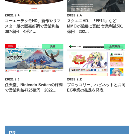
2022.2.4
2022.2.4
コーエーテクモHD、新作やリマ
スクエニHD、『FF14』など
スター版の販売好調で営業利益
MMOが業績に貢献 営業利益501
387億円 令和4…
億円 202…
決算
企業動向
2022.2.3
2022.2.2
任天堂、Nintendo Switchの好調
ブロッコリー、ハピネットと共同
で営業利益4725億円 2022…
EC事業の発足を発表
PR