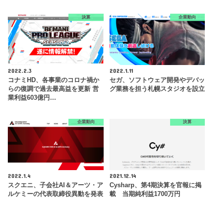
決算
企業動向
2022.2.3
2022.1.11
コナミHD、各事業のコロナ禍か
セガ、ソフトウェア開発やデバッ
らの復調で過去最高益を更新 営
グ業務を担う札幌スタジオを設立
業利益603億円…
企業動向
決算
2022.1.4
2021.12.14
スクエニ、子会社AI＆アーツ・ア
Cysharp、第4期決算を官報に掲
ルケミーの代表取締役異動を発表
載 当期純利益1700万円