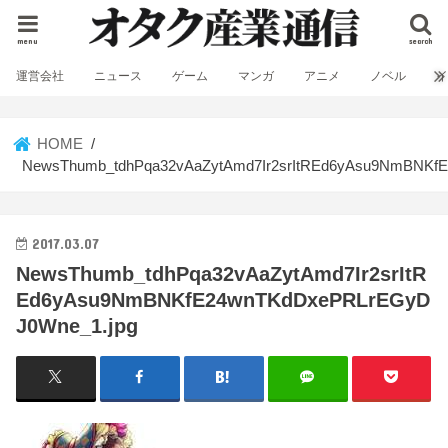
menu
search
運営会社
ニュース
ゲーム
マンガ
アニメ
ノベル
HOME
NewsThumb_tdhPqa32vAaZytAmd7Ir2srItREd6yAsu9NmBNKf
2017.03.07
NewsThumb_tdhPqa32vAaZytAmd7Ir2srItR
Ed6yAsu9NmBNKfE24wnTKdDxePRLrEGyD
J0Wne_1.jpg