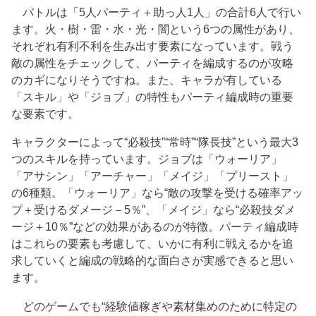
バトルは「5人パーティ＋助っ人1人」の合計6人で行い
ます。火・樹・雷・水・光・闇という6つの属性があり、
それぞれ有利不利を生み出す要素になっています。戦う
敵の属性をチェックして、パーティを編成するのが攻略
のカギになりそうですね。また、キャラが有している
「スキル」や「ジョブ」の特性もパーティ編成時の重要
な要素です。
キャラクターによって“必殺技”“常時”“隊長技”という最大3
つのスキルを持っています。ジョブは「ウォーリア」
「アサシン」「アーチャー」「メイジ」「プリースト」
の6種類。「ウォーリア」なら“敵の攻撃を受ける確率アッ
プ＋受けるダメージ－5％”、「メイジ」なら“必殺技ダメ
ージ＋10％”などの効果があるのが特徴。パーティ編成時
はこれらの要素も考慮して、いかに有利に戦えるかを追
求していくと編成の戦略的な面白さが実感できると思い
ます。
どのゲームでも“経験値稼ぎや素材集めのために特定の