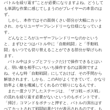
バトルを繰り返す”ことが必要になりますよね。どうして
も単調な作業に感じてしまうのがプレイヤーの本音のは
ず。
しかし、本作ではその面倒くさい部分が大幅にカット
され、かなりユーザーフレンドリーな仕様になっていま
す。
どんなところがユーザーフレンドリーなのかという
と、まずひとつはバトル中に「自動戦闘」と「手動戦
闘」をいつでも切り替えることができる部分が挙げられ
ます。
バトル中はタップとフリックだけで操作できるとはい
え、弱い敵を相手にいちいち操作するのは面倒ですよ
ね。そんな時「自動戦闘」にしておけば、その手間から
解放されます。しかも、このAIがよくできていて、かなり
効率よく敵を殲滅してくれるので頼りになるんです。
また一度クリアしたステージは、「ザコ戦～ボス戦」
の流れを繰り返す必要がないというのもポイントです。
「掃討」コマンドをポチッと押すと、バトルの演出はす
べてカットされて戦闘結果だけが表示されるのです。も