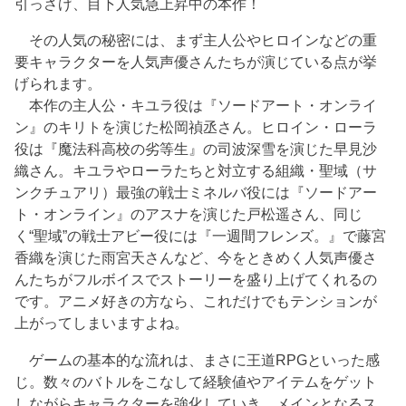
引っさげ、目下人気急上昇中の本作！
その人気の秘密には、まず主人公やヒロインなどの重
要キャラクターを人気声優さんたちが演じている点が挙
げられます。
本作の主人公・キユラ役は『ソードアート・オンライ
ン』のキリトを演じた松岡禎丞さん。ヒロイン・ローラ
役は『魔法科高校の劣等生』の司波深雪を演じた早見沙
織さん。キユラやローラたちと対立する組織・聖域（サ
ンクチュアリ）最強の戦士ミネルバ役には『ソードアー
ト・オンライン』のアスナを演じた戸松遥さん、同じ
く“聖域”の戦士アビー役には『一週間フレンズ。』で藤宮
香織を演じた雨宮天さんなど、今をときめく人気声優さ
んたちがフルボイスでストーリーを盛り上げてくれるの
です。アニメ好きの方なら、これだけでもテンションが
上がってしまいますよね。
ゲームの基本的な流れは、まさに王道RPGといった感
じ。数々のバトルをこなして経験値やアイテムをゲット
しながらキャラクターを強化していき、メインとなるス