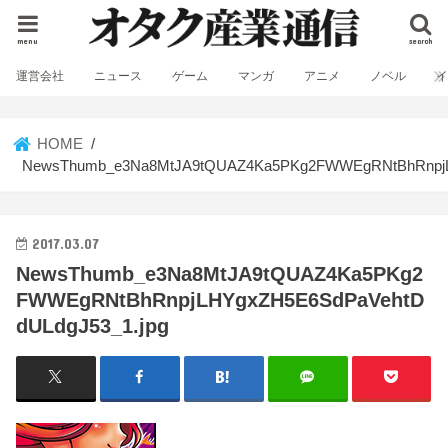
menu
search
運営会社
ニュース
ゲーム
マンガ
アニメ
ノベル
HOME
NewsThumb_e3Na8MtJA9tQUAZ4Ka5PKg2FWWEgRNtBhRnpjL
2017.03.07
NewsThumb_e3Na8MtJA9tQUAZ4Ka5PKg2
FWWEgRNtBhRnpjLHYgxZH5E6SdPaVehtD
dULdgJ53_1.jpg