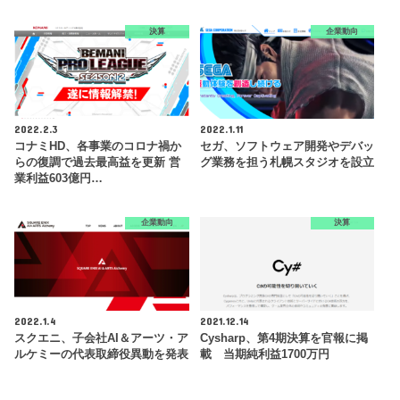
決算
企業動向
2022.2.3
2022.1.11
コナミHD、各事業のコロナ禍か
セガ、ソフトウェア開発やデバッ
らの復調で過去最高益を更新 営
グ業務を担う札幌スタジオを設立
業利益603億円…
企業動向
決算
2022.1.4
2021.12.14
スクエニ、子会社AI＆アーツ・ア
Cysharp、第4期決算を官報に掲
ルケミーの代表取締役異動を発表
載 当期純利益1700万円