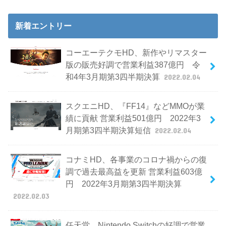
新着エントリー
コーエーテクモHD、新作やリマスター
版の販売好調で営業利益387億円 令
和4年3月期第3四半期決算
2022.02.04
スクエニHD、『FF14』などMMOが業
績に貢献 営業利益501億円 2022年3
月期第3四半期決算短信
2022.02.04
コナミHD、各事業のコロナ禍からの復
調で過去最高益を更新 営業利益603億
円 2022年3月期第3四半期決算
2022.02.03
任天堂、Nintendo Switchの好調で営業