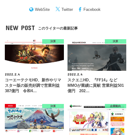
WebSite
Twitter
Facebook
NEW POST
このライターの最新記事
決算
決算
2022.2.4
2022.2.4
コーエーテクモHD、新作やリマ
スクエニHD、『FF14』など
スター版の販売好調で営業利益
MMOが業績に貢献 営業利益501
387億円 令和4…
億円 202…
決算
企業動向