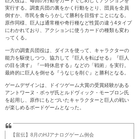
巨人役は、毎回の行動をカードでしめしてアクションを
実行する。調査兵団の裏をかく行動をとり、団員を全員
倒すか、市民を食らうかして勝利を目指すことになる。
原作同様、巨人は通常種や奇行種など性質の違う4タイプ
にわかれており、アクションに使うカードの種類も変わ
ってくる。
一方の調査兵団役は、ダイスを使って、キャラクターの
能力を駆使しつつ、協力して『巨人を転ばせる』『巨人
の目を潰す』『一時休息する』などの「戦術」を実行。
最終的に巨人を倒せる『うなじを削ぐ』と勝利となる。
ゲームデザインは、ドイツゲーム大賞の受賞経験がある
アントワーヌ・ボゥザ氏とルドヴィック・モーブロン氏
を起用し、原作にもとづいたキャラクターと巨人の戦い
が楽しめるボードゲームとなった。
【宣伝】8月のHJアナログゲーム例会