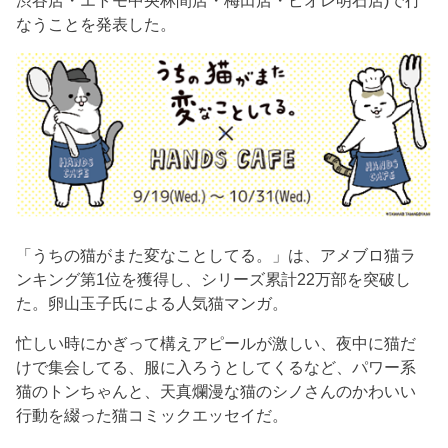
渋谷店・エトモ中央林間店・梅田店・ピオレ明石店)で行
なうことを発表した。
「うちの猫がまた変なことしてる。」は、アメブロ猫ラ
ンキング第1位を獲得し、シリーズ累計22万部を突破し
た。卵山玉子氏による人気猫マンガ。
忙しい時にかぎって構えアピールが激しい、夜中に猫だ
けで集会してる、服に入ろうとしてくるなど、パワー系
猫のトンちゃんと、天真爛漫な猫のシノさんのかわいい
行動を綴った猫コミックエッセイだ。