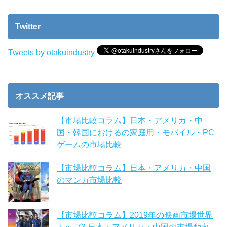
Twitter
Tweets by otakuindustry
オススメ記事
【市場比較コラム】日本・アメリカ・中
国・韓国におけるの家庭用・モバイル・PC
ゲームの市場比較
【市場比較コラム】日本・アメリカ・中国
のマンガ市場比較
【市場比較コラム】2019年の映画市場世界
トップ3 日本・アメリカ・中国の市場動向