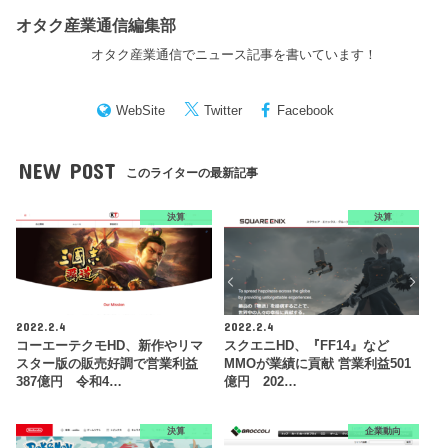
オタク産業通信編集部
オタク産業通信でニュース記事を書いています！
WebSite
Twitter
Facebook
NEW POST
このライターの最新記事
決算
決算
2022.2.4
2022.2.4
コーエーテクモHD、新作やリマ
スクエニHD、『FF14』など
スター版の販売好調で営業利益
MMOが業績に貢献 営業利益501
387億円 令和4…
億円 202…
決算
企業動向