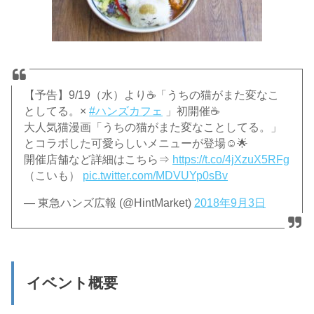
【予告】9/19（水）より☕「うちの猫がまた変なこ
としてる。×
#ハンズカフェ
」初開催☕
大人気猫漫画「うちの猫がまた変なことしてる。」
とコラボした可愛らしいメニューが登場☺🌟
開催店舗など詳細はこちら⇒
https://t.co/4jXzuX5RFg
（こいも）
pic.twitter.com/MDVUYp0sBv
— 東急ハンズ広報 (@HintMarket)
2018年9月3日
イベント概要