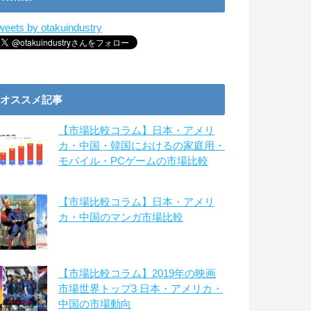
weets by otakuindustry
オススメ記事
【市場比較コラム】日本・アメリ
カ・中国・韓国におけるの家庭用・
モバイル・PCゲームの市場比較
【市場比較コラム】日本・アメリ
カ・中国のマンガ市場比較
【市場比較コラム】2019年の映画
市場世界トップ3 日本・アメリカ・
中国の市場動向