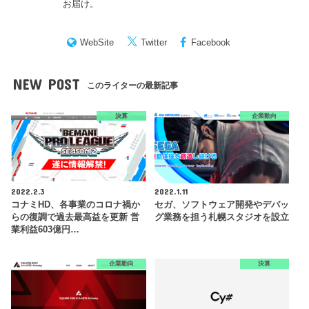
お届け。
WebSite
Twitter
Facebook
NEW POST
このライターの最新記事
決算
企業動向
2022.2.3
2022.1.11
コナミHD、各事業のコロナ禍か
セガ、ソフトウェア開発やデバッ
らの復調で過去最高益を更新 営
グ業務を担う札幌スタジオを設立
業利益603億円…
企業動向
決算