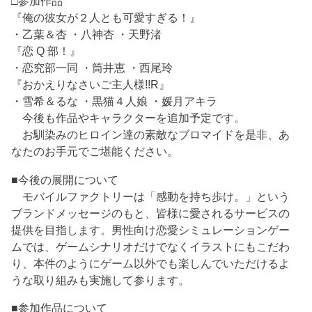
□参加作品
『俺の彼女が２人とも可愛すぎる！』
・乙葉＆杏 ・八神杏 ・天野渚
『恋 Q 部！』
・恋究部一同 ・筒井恵 ・西尾玲
『おかえりなさいご主人様!!R』
・雪希＆るな ・黒猫４人娘 ・媛月アキラ
今後も作品やキャラクターを追加予定です。
お馴染みのヒロイン達の素敵なブロマイドを是非、あ
なたのお手元でご堪能ください。
■今後の展開について
モバイルファクトリーは「感動を持ち歩け。」という
ブランドメッセージのもと、皆様に愛されるサービスの
提供を目指します。男性向け恋愛シミュレーションゲー
ムでは、ゲームシナリオだけでなくイラストにもこだわ
り、本件のようにゲーム以外でも楽しんでいただけるよ
うな取り組みも実施して参ります。
■参加作品について