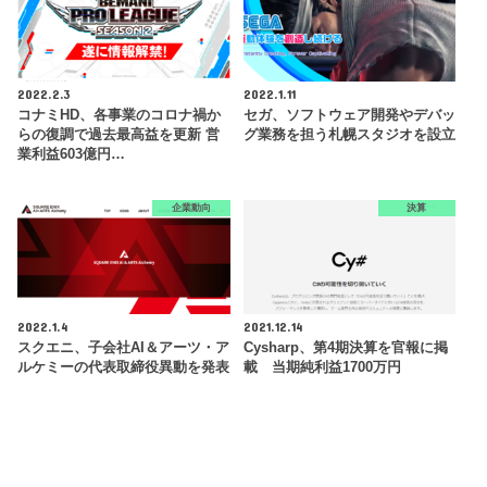
2022.2.3
2022.1.11
コナミHD、各事業のコロナ禍か
セガ、ソフトウェア開発やデバッ
らの復調で過去最高益を更新 営
グ業務を担う札幌スタジオを設立
業利益603億円…
企業動向
決算
2022.1.4
2021.12.14
スクエニ、子会社AI＆アーツ・ア
Cysharp、第4期決算を官報に掲
ルケミーの代表取締役異動を発表
載 当期純利益1700万円