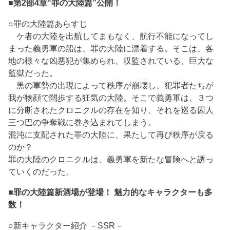
■第2部4章“罪の大陸篇”公開！
○罪の大陸篇あらすじ
ケ者の大陸を出航してまもなく、航行不能になってし
まった義勇軍の船は、罪の大陸に漂着する。そこは、各
地の様々な凶悪犯が集められ、収監されている、巨大な
監獄だった。
黒の軍勢の出現によって秩序が崩壊し、犯罪者たちが
我が物顔で闊歩する狂気の大陸。そこで義勇軍は、３つ
に分断されたクロニクルの存在を知り、それを巡る囚人
三つ巴の争奪戦に巻き込まれてしまう。
混沌に支配された罪の大陸に、果たして再び秩序が戻る
のか？
罪の大陸のクロニクルは、義勇軍を新たな冒険へと誘っ
ていくのだった。
■罪の大陸篇新酒場が登場！ 魅力的なキャラクターも多
数！
○新キャラクター紹介 －SSR－