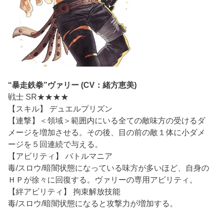
“暴走鉄拳”ヴァリー (CV：緒方恵美)
戦士 SR★★★★
【スキル】 デュエルプリズン
【連撃】＜領域＞範囲内にいる全ての敵味方の受けるダ
メージを増加させる。その後、目の前の敵１体に小ダメ
ージを５回連続で与える。
【アビリティ】 バトルマニア
毒/スロウ/暗闇状態になっている味方が多いほど、自身の
ＨＰが徐々に回復する。ヴァリーの専用アビリティ。
【絆アビリティ】 拘束解放技能
毒/スロウ/暗闇状態になると攻撃力が増加する。