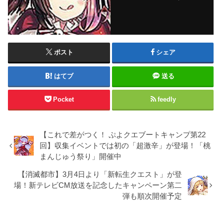
ポスト
シェア
はてブ
送る
Pocket
feedly
【これで差がつく！ ぷよクエブートキャンプ第22
回】収集イベントでは初の「超激辛」が登場！「桃
まんじゅう祭り」開催中
【消滅都市】3月4日より「新転生クエスト」が登
場！新テレビCM放送を記念したキャンペーン第二
弾も順次開催予定