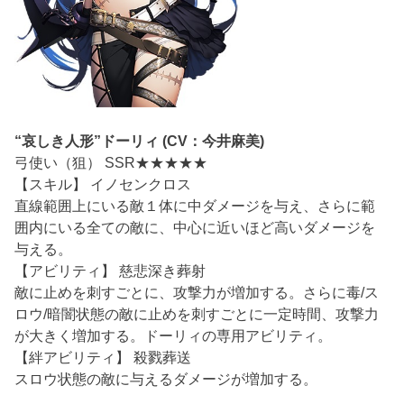
“哀しき人形”ドーリィ (CV：今井麻美)
弓使い（狙） SSR★★★★★
【スキル】 イノセンクロス
直線範囲上にいる敵１体に中ダメージを与え、さらに範
囲内にいる全ての敵に、中心に近いほど高いダメージを
与える。
【アビリティ】 慈悲深き葬射
敵に止めを刺すごとに、攻撃力が増加する。さらに毒/ス
ロウ/暗闇状態の敵に止めを刺すごとに一定時間、攻撃力
が大きく増加する。ドーリィの専用アビリティ。
【絆アビリティ】 殺戮葬送
スロウ状態の敵に与えるダメージが増加する。