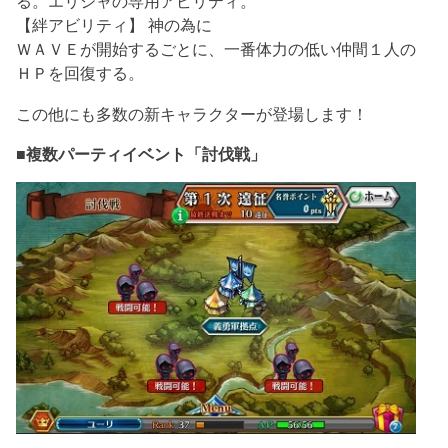
る。エリシャの専用アビリティ。
【絆アビリティ】 神の為に
ＷＡＶＥが開始するごとに、一番体力の低い仲間１人の
ＨＰを回復する。
この他にも多数の新キャラクターが登場します！
■複数パーティイベント「討伐戦」