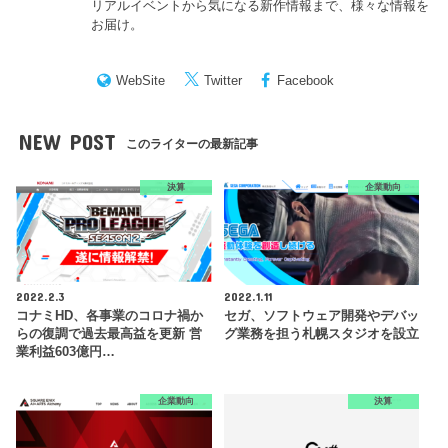
リアルイベントから気になる新作情報まで、様々な情報を
お届け。
WebSite
Twitter
Facebook
NEW POST
このライターの最新記事
決算
企業動向
2022.2.3
2022.1.11
コナミHD、各事業のコロナ禍か
セガ、ソフトウェア開発やデバッ
らの復調で過去最高益を更新 営
グ業務を担う札幌スタジオを設立
業利益603億円…
企業動向
決算