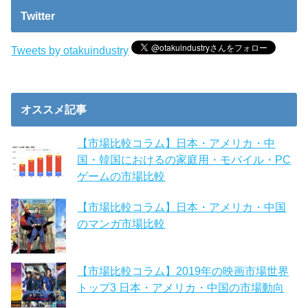
Twitter
Tweets by otakuindustry
オススメ記事
【市場比較コラム】日本・アメリカ・中
国・韓国におけるの家庭用・モバイル・PC
ゲームの市場比較
【市場比較コラム】日本・アメリカ・中国
のマンガ市場比較
【市場比較コラム】2019年の映画市場世界
トップ3 日本・アメリカ・中国の市場動向