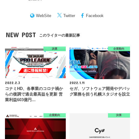
WebSite
Twitter
Facebook
NEW POST
このライターの最新記事
決算
企業動向
2022.2.3
2022.1.11
コナミHD、各事業のコロナ禍か
セガ、ソフトウェア開発やデバッ
らの復調で過去最高益を更新 営
グ業務を担う札幌スタジオを設立
業利益603億円…
企業動向
決算