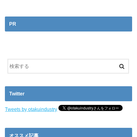
PR
Twitter
Tweets by otakuindustry
オススメ記事