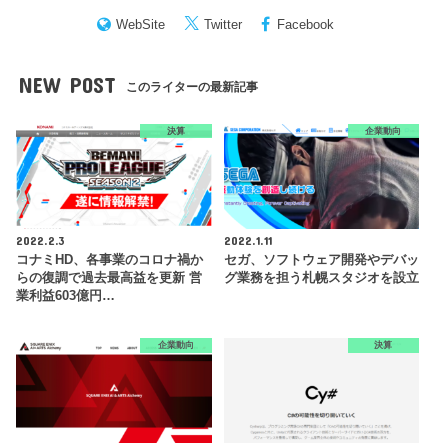
WebSite
Twitter
Facebook
NEW POST
このライターの最新記事
決算
企業動向
2022.2.3
2022.1.11
コナミHD、各事業のコロナ禍か
セガ、ソフトウェア開発やデバッ
らの復調で過去最高益を更新 営
グ業務を担う札幌スタジオを設立
業利益603億円…
企業動向
決算