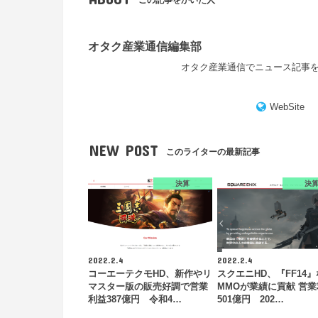
この記事をかいた人
オタク産業通信編集部
オタク産業通信でニュース記事
WebSite
NEW POST
このライターの最新記事
決算
決
2022.2.4
2022.2.4
コーエーテクモHD、新作やリ
スクエニHD、『FF14
マスター版の販売好調で営業
MMOが業績に貢献 営
利益387億円 令和4…
501億円 202…