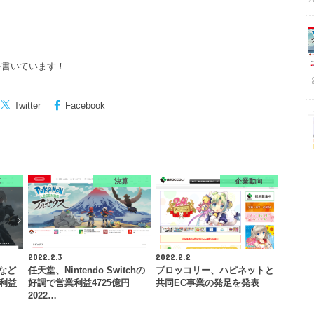
を書いています！
Twitter
Facebook
算
決算
企業動向
2022.2.3
2022.2.2
』など
任天堂、Nintendo Switchの
ブロッコリー、ハピネットと
業利益
好調で営業利益4725億円
共同EC事業の発足を発表
2022…