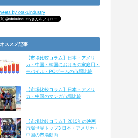
weets by otakuindustry
オススメ記事
【市場比較コラム】日本・アメリ
カ・中国・韓国におけるの家庭用・
モバイル・PCゲームの市場比較
【市場比較コラム】日本・アメリ
カ・中国のマンガ市場比較
【市場比較コラム】2019年の映画
市場世界トップ3 日本・アメリカ・
中国の市場動向