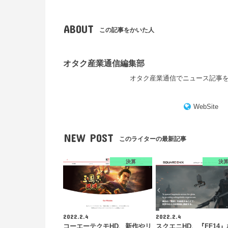
ABOUT
この記事をかいた人
オタク産業通信編集部
オタク産業通信でニュース記事
WebSite
NEW POST
このライターの最新記事
決算
決
2022.2.4
2022.2.4
コーエーテクモHD、新作やリ
スクエニHD、『FF14