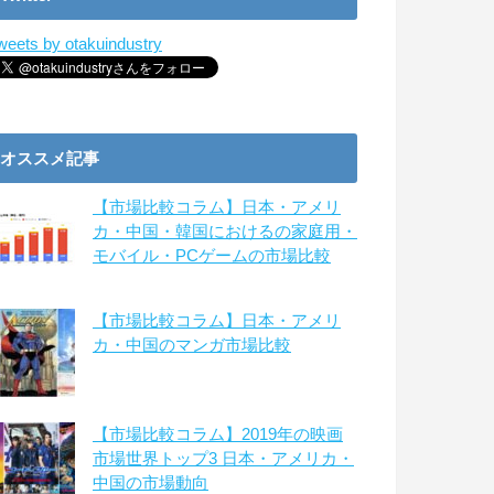
weets by otakuindustry
オススメ記事
【市場比較コラム】日本・アメリ
カ・中国・韓国におけるの家庭用・
モバイル・PCゲームの市場比較
【市場比較コラム】日本・アメリ
カ・中国のマンガ市場比較
【市場比較コラム】2019年の映画
市場世界トップ3 日本・アメリカ・
中国の市場動向