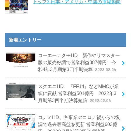
トップ3 日本・アメリカ・中国の市場動向
新着エントリー
コーエーテクモHD、新作やリマスター
版の販売好調で営業利益387億円 令
和4年3月期第3四半期決算
2022.02.04
スクエニHD、『FF14』などMMOが業
績に貢献 営業利益501億円 2022年3
月期第3四半期決算短信
2022.02.04
コナミHD、各事業のコロナ禍からの復
調で過去最高益を更新 営業利益603億