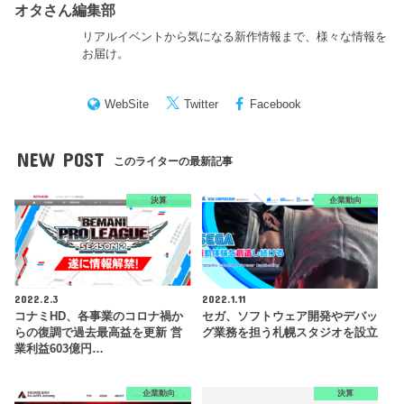
オタさん編集部
リアルイベントから気になる新作情報まで、様々な情報を
お届け。
WebSite
Twitter
Facebook
NEW POST
このライターの最新記事
決算
企業動向
2022.2.3
2022.1.11
コナミHD、各事業のコロナ禍か
セガ、ソフトウェア開発やデバッ
らの復調で過去最高益を更新 営
グ業務を担う札幌スタジオを設立
業利益603億円…
企業動向
決算