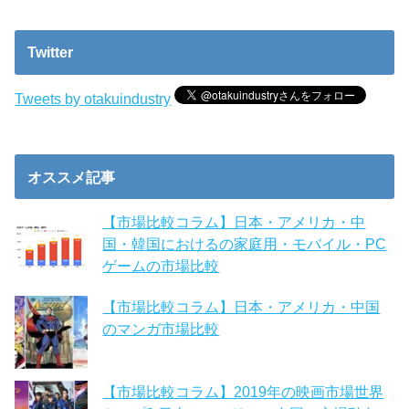
Twitter
Tweets by otakuindustry
オススメ記事
【市場比較コラム】日本・アメリカ・中
国・韓国におけるの家庭用・モバイル・PC
ゲームの市場比較
【市場比較コラム】日本・アメリカ・中国
のマンガ市場比較
【市場比較コラム】2019年の映画市場世界