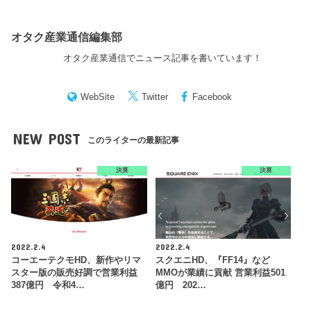
オタク産業通信編集部
オタク産業通信でニュース記事を書いています！
WebSite
Twitter
Facebook
NEW POST
このライターの最新記事
決算
決算
2022.2.4
2022.2.4
コーエーテクモHD、新作やリマ
スクエニHD、『FF14』など
スター版の販売好調で営業利益
MMOが業績に貢献 営業利益501
387億円 令和4…
億円 202…