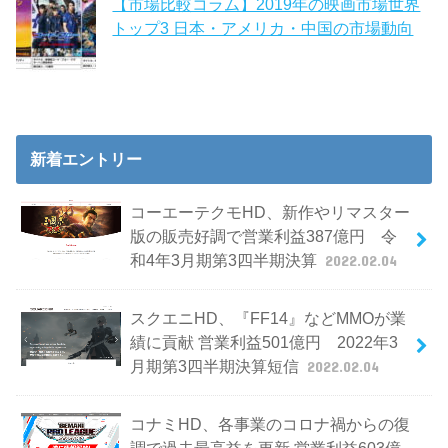
【市場比較コラム】2019年の映画市場世界
トップ3 日本・アメリカ・中国の市場動向
新着エントリー
コーエーテクモHD、新作やリマスター
版の販売好調で営業利益387億円 令
和4年3月期第3四半期決算
2022.02.04
スクエニHD、『FF14』などMMOが業
績に貢献 営業利益501億円 2022年3
月期第3四半期決算短信
2022.02.04
コナミHD、各事業のコロナ禍からの復