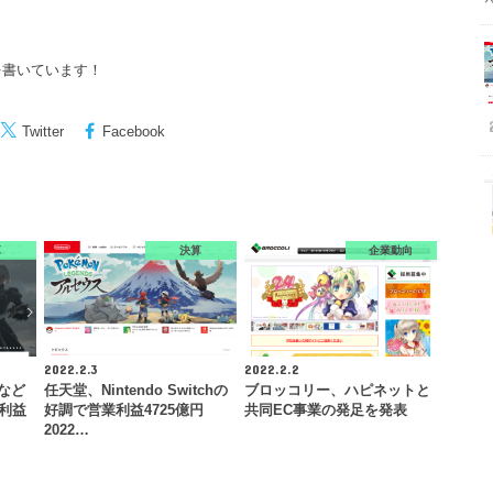
を書いています！
Twitter
Facebook
算
決算
企業動向
2022.2.3
2022.2.2
』など
任天堂、Nintendo Switchの
ブロッコリー、ハピネットと
業利益
好調で営業利益4725億円
共同EC事業の発足を発表
2022…