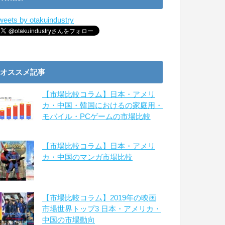
weets by otakuindustry
オススメ記事
【市場比較コラム】日本・アメリ
カ・中国・韓国におけるの家庭用・
モバイル・PCゲームの市場比較
【市場比較コラム】日本・アメリ
カ・中国のマンガ市場比較
【市場比較コラム】2019年の映画
市場世界トップ3 日本・アメリカ・
中国の市場動向