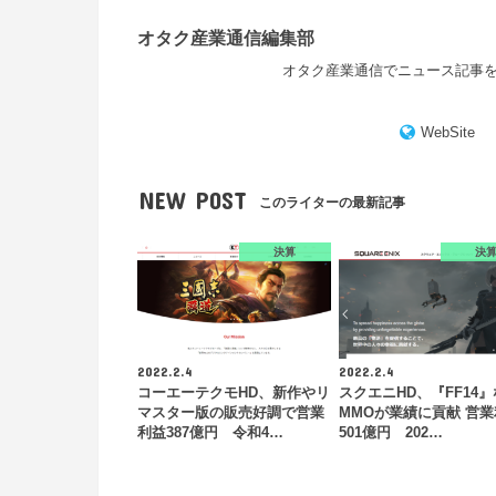
オタク産業通信編集部
オタク産業通信でニュース記事
WebSite
NEW POST
このライターの最新記事
決算
決
2022.2.4
2022.2.4
コーエーテクモHD、新作やリ
スクエニHD、『FF14
マスター版の販売好調で営業
MMOが業績に貢献 営
利益387億円 令和4…
501億円 202…