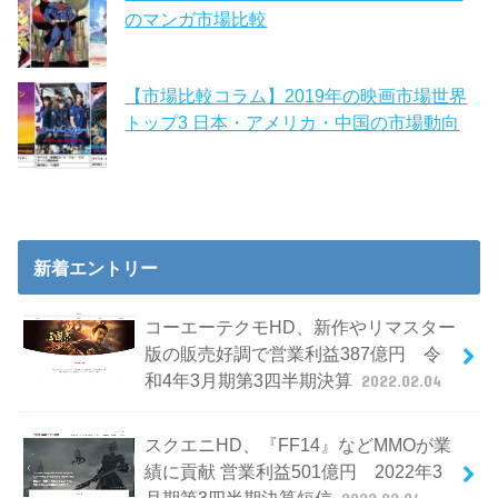
のマンガ市場比較
【市場比較コラム】2019年の映画市場世界
トップ3 日本・アメリカ・中国の市場動向
新着エントリー
コーエーテクモHD、新作やリマスター
版の販売好調で営業利益387億円 令
和4年3月期第3四半期決算
2022.02.04
スクエニHD、『FF14』などMMOが業
績に貢献 営業利益501億円 2022年3
月期第3四半期決算短信
2022.02.04