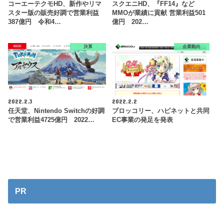
コーエーテクモHD、新作やリマ
スクエニHD、『FF14』など
スター版の販売好調で営業利益
MMOが業績に貢献 営業利益501
387億円 令和4…
億円 202…
決算
企業動向
2022.2.3
2022.2.2
任天堂、Nintendo Switchの好調
ブロッコリー、ハピネットと共同
で営業利益4725億円 2022…
EC事業の発足を発表
PR