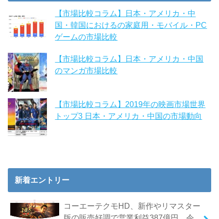
【市場比較コラム】日本・アメリカ・中
国・韓国におけるの家庭用・モバイル・PC
ゲームの市場比較
【市場比較コラム】日本・アメリカ・中国
のマンガ市場比較
【市場比較コラム】2019年の映画市場世界
トップ3 日本・アメリカ・中国の市場動向
新着エントリー
コーエーテクモHD、新作やリマスター
版の販売好調で営業利益387億円 令