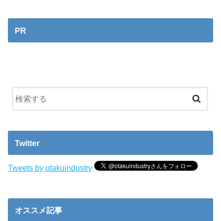
PR
Twitter
Tweets by otakuindustry
オススメ記事