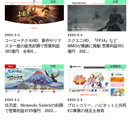
決算
決算
2022.2.4
2022.2.4
コーエーテクモHD、新作やリマ
スクエニHD、『FF14』など
スター版の販売好調で営業利益
MMOが業績に貢献 営業利益501
387億円 令和4…
億円 202…
決算
企業動向
2022.2.3
2022.2.2
任天堂、Nintendo Switchの好調
ブロッコリー、ハピネットと共同
で営業利益4725億円 2022…
EC事業の発足を発表