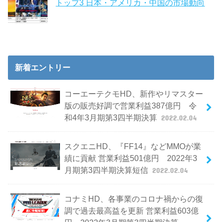
トップ3 日本・アメリカ・中国の市場動向
新着エントリー
コーエーテクモHD、新作やリマスター
版の販売好調で営業利益387億円 令
和4年3月期第3四半期決算
2022.02.04
スクエニHD、『FF14』などMMOが業
績に貢献 営業利益501億円 2022年3
月期第3四半期決算短信
2022.02.04
コナミHD、各事業のコロナ禍からの復
調で過去最高益を更新 営業利益603億