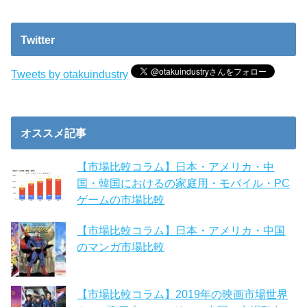
Twitter
Tweets by otakuindustry
オススメ記事
【市場比較コラム】日本・アメリカ・中
国・韓国におけるの家庭用・モバイル・PC
ゲームの市場比較
【市場比較コラム】日本・アメリカ・中国
のマンガ市場比較
【市場比較コラム】2019年の映画市場世界