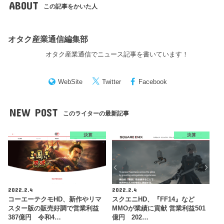
ABOUT
この記事をかいた人
オタク産業通信編集部
オタク産業通信でニュース記事を書いています！
WebSite
Twitter
Facebook
NEW POST
このライターの最新記事
決算
決算
2022.2.4
2022.2.4
コーエーテクモHD、新作やリマ
スクエニHD、『FF14』など
スター版の販売好調で営業利益
MMOが業績に貢献 営業利益501
387億円 令和4…
億円 202…