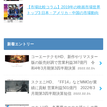
【市場比較コラム】2019年の映画市場世界
トップ3 日本・アメリカ・中国の市場動向
新着エントリー
コーエーテクモHD、新作やリマスター
版の販売好調で営業利益387億円 令
和4年3月期第3四半期決算
2022.02.04
スクエニHD、『FF14』などMMOが業
績に貢献 営業利益501億円 2022年3
月期第3四半期決算短信
2022.02.04