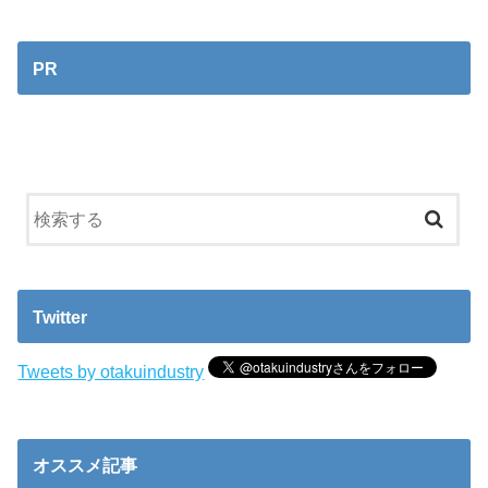
PR
Twitter
Tweets by otakuindustry
オススメ記事