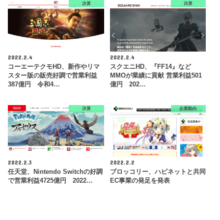
決算
決算
2022.2.4
2022.2.4
コーエーテクモHD、新作やリマ
スクエニHD、『FF14』など
スター版の販売好調で営業利益
MMOが業績に貢献 営業利益501
387億円 令和4…
億円 202…
決算
企業動向
2022.2.3
2022.2.2
任天堂、Nintendo Switchの好調
ブロッコリー、ハピネットと共同
で営業利益4725億円 2022…
EC事業の発足を発表