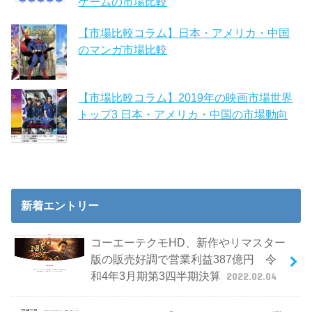
ゲームの市場比較
【市場比較コラム】日本・アメリカ・中国
のマンガ市場比較
【市場比較コラム】2019年の映画市場世界
トップ3 日本・アメリカ・中国の市場動向
新着エントリー
コーエーテクモHD、新作やリマスター
版の販売好調で営業利益387億円 令
和4年3月期第3四半期決算
2022.02.04