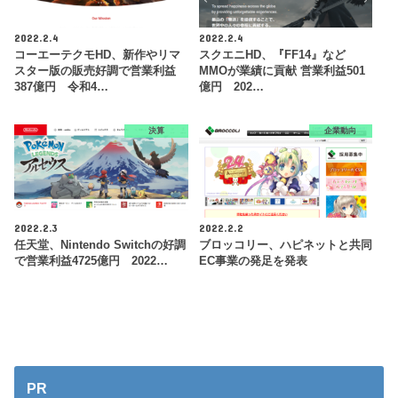
2022.2.4
2022.2.4
コーエーテクモHD、新作やリマ
スクエニHD、『FF14』など
スター版の販売好調で営業利益
MMOが業績に貢献 営業利益501
387億円 令和4…
億円 202…
決算
企業動向
2022.2.3
2022.2.2
任天堂、Nintendo Switchの好調
ブロッコリー、ハピネットと共同
で営業利益4725億円 2022…
EC事業の発足を発表
PR