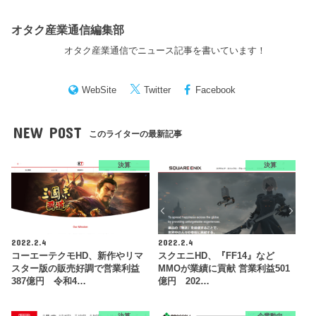
オタク産業通信編集部
オタク産業通信でニュース記事を書いています！
WebSite
Twitter
Facebook
NEW POST
このライターの最新記事
決算
決算
2022.2.4
2022.2.4
コーエーテクモHD、新作やリマ
スクエニHD、『FF14』など
スター版の販売好調で営業利益
MMOが業績に貢献 営業利益501
387億円 令和4…
億円 202…
決算
企業動向