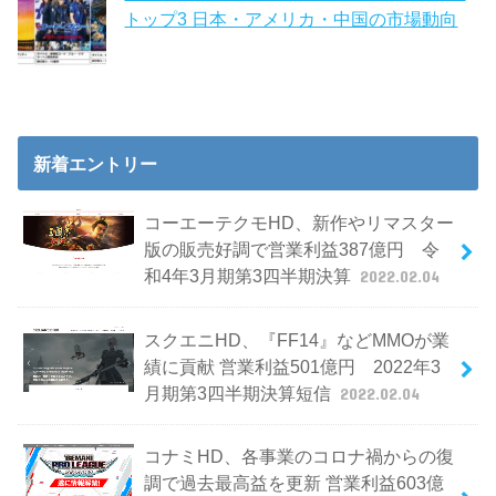
トップ3 日本・アメリカ・中国の市場動向
新着エントリー
コーエーテクモHD、新作やリマスター
版の販売好調で営業利益387億円 令
和4年3月期第3四半期決算
2022.02.04
スクエニHD、『FF14』などMMOが業
績に貢献 営業利益501億円 2022年3
月期第3四半期決算短信
2022.02.04
コナミHD、各事業のコロナ禍からの復
調で過去最高益を更新 営業利益603億