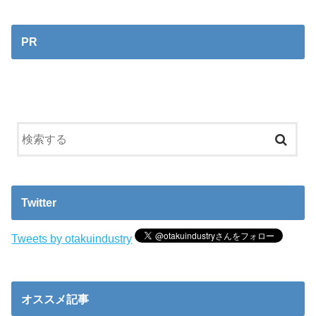
PR
Twitter
Tweets by otakuindustry
オススメ記事