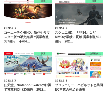
決算
決算
2022.2.4
2022.2.4
コーエーテクモHD、新作やリマ
スクエニHD、『FF14』など
スター版の販売好調で営業利益
MMOが業績に貢献 営業利益501
387億円 令和4…
億円 202…
決算
企業動向
2022.2.3
2022.2.2
任天堂、Nintendo Switchの好調
ブロッコリー、ハピネットと共同
で営業利益4725億円 2022…
EC事業の発足を発表