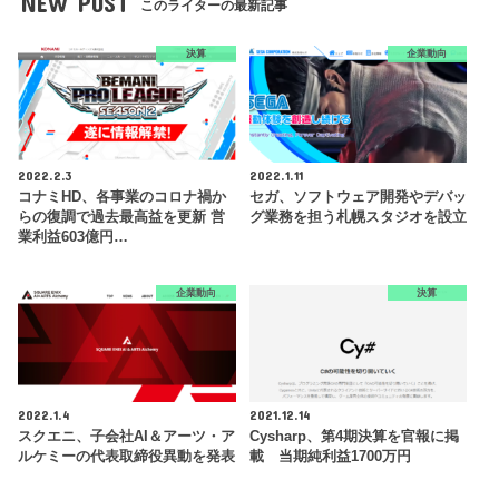
NEW POST
このライターの最新記事
決算
企業動向
2022.2.3
2022.1.11
コナミHD、各事業のコロナ禍か
セガ、ソフトウェア開発やデバッ
らの復調で過去最高益を更新 営
グ業務を担う札幌スタジオを設立
業利益603億円…
企業動向
決算
2022.1.4
2021.12.14
スクエニ、子会社AI＆アーツ・ア
Cysharp、第4期決算を官報に掲
ルケミーの代表取締役異動を発表
載 当期純利益1700万円