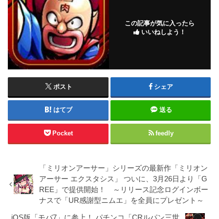
この記事が気に入ったら
いいねしよう！
ポスト
シェア
はてブ
送る
Pocket
feedly
「ミリオンアーサー」シリーズの最新作「ミリオン
アーサー エクスタシス」 ついに、3月26日より「G
REE」で提供開始！ ～リリース記念ログインボー
ナスで「UR感謝型ニムエ」を全員にプレゼント～
iOS版「モバ7」に参上！ パチンコ「CRルパン三世