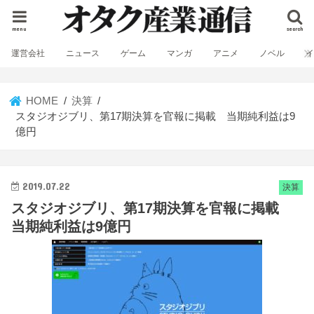
menu
search
運営会社
ニュース
ゲーム
マンガ
アニメ
ノベル
HOME
決算
スタジオジブリ、第17期決算を官報に掲載 当期純利益は9
億円
2019.07.22
決算
スタジオジブリ、第17期決算を官報に掲載
当期純利益は9億円