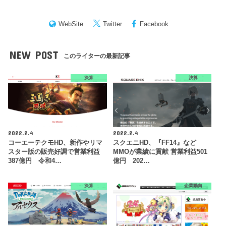
WebSite
Twitter
Facebook
NEW POST
このライターの最新記事
決算
決算
2022.2.4
2022.2.4
コーエーテクモHD、新作やリマ
スクエニHD、『FF14』など
スター版の販売好調で営業利益
MMOが業績に貢献 営業利益501
387億円 令和4…
億円 202…
決算
企業動向