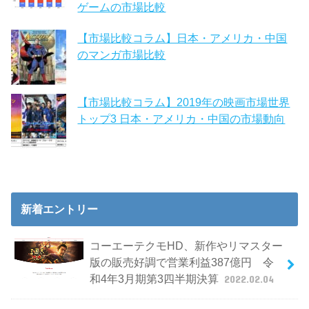
ゲームの市場比較
【市場比較コラム】日本・アメリカ・中国
のマンガ市場比較
【市場比較コラム】2019年の映画市場世界
トップ3 日本・アメリカ・中国の市場動向
新着エントリー
コーエーテクモHD、新作やリマスター
版の販売好調で営業利益387億円 令
和4年3月期第3四半期決算
2022.02.04