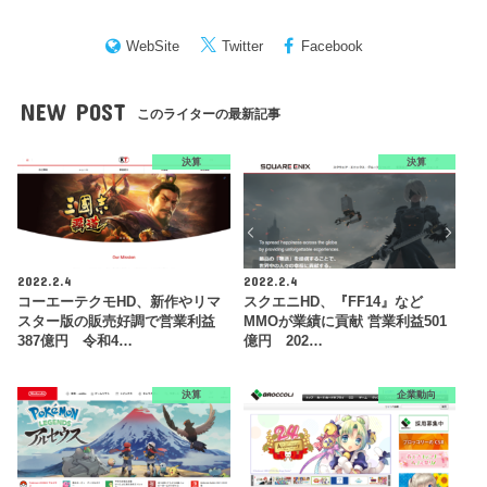
WebSite
Twitter
Facebook
NEW POST
このライターの最新記事
決算
決算
2022.2.4
2022.2.4
コーエーテクモHD、新作やリマ
スクエニHD、『FF14』など
スター版の販売好調で営業利益
MMOが業績に貢献 営業利益501
387億円 令和4…
億円 202…
決算
企業動向