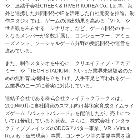
や、連結子会社CREEK & RIVER KOREA Co., Ltd.等、海
外と連携した共同開発やIPを活用した自社開発を推進。制
作スタジオでは、ゲームの演出効果を高める「VFX」や
世界観を左右する「シナリオ」など、ゲーム開発のキー
となるメンバーが多数所属し、コンシューマー、アミュ
ーズメント、ソーシャルゲーム分野の受託開発や運営を
進めている。
また、制作スタジオを中心に「クリエイティブ・アカデ
ミー」や「TECH STADIUM」といった業界未経験者のた
めの無料育成機関を立ち上げ、人手不足と言われるゲー
ム業界のニーズに着実に対応している。
連結子会社である株式会社クレイテックワークスは、
2019年9月に自社開発のスマホ向け芸術家育成タイムライ
ズゲーム『パレットパレード』を配信したが、売上につ
いては苦戦していると発表。さらに、株式会社インタラ
クティブブレインズの3DCGアバター事業、VR（Virtual
Reality：仮想現実）事業、コンテンツ等の開発事業を譲