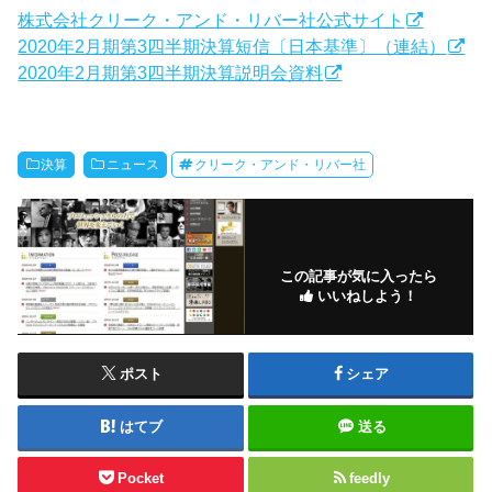
株式会社クリーク・アンド・リバー社公式サイト
2020年2月期第3四半期決算短信〔日本基準〕（連結）
2020年2月期第3四半期決算説明会資料
決算
ニュース
クリーク・アンド・リバー社
この記事が気に入ったら
いいねしよう！
ポスト
シェア
はてブ
送る
Pocket
feedly