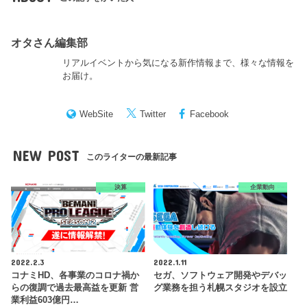
オタさん編集部
リアルイベントから気になる新作情報まで、様々な情報を
お届け。
WebSite
Twitter
Facebook
NEW POST
このライターの最新記事
決算
企業動向
2022.2.3
2022.1.11
コナミHD、各事業のコロナ禍か
セガ、ソフトウェア開発やデバッ
らの復調で過去最高益を更新 営
グ業務を担う札幌スタジオを設立
業利益603億円…