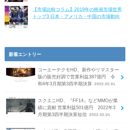
【市場比較コラム】2019年の映画市場世界
トップ3 日本・アメリカ・中国の市場動向
新着エントリー
コーエーテクモHD、新作やリマスター
版の販売好調で営業利益387億円 令
和4年3月期第3四半期決算
2022.02.04
スクエニHD、『FF14』などMMOが業
績に貢献 営業利益501億円 2022年3
月期第3四半期決算短信
2022.02.04