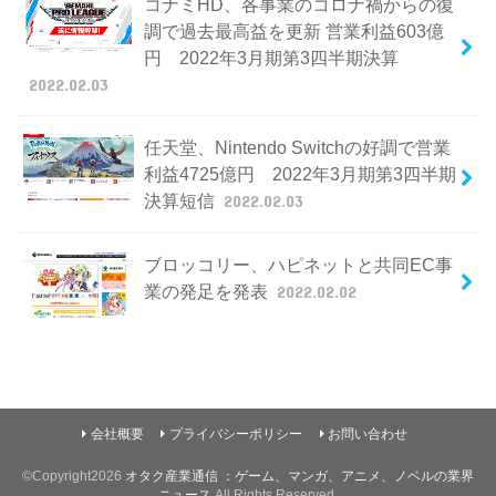
コナミHD、各事業のコロナ禍からの復
調で過去最高益を更新 営業利益603億
円 2022年3月期第3四半期決算
2022.02.03
任天堂、Nintendo Switchの好調で営業
利益4725億円 2022年3月期第3四半期
決算短信
2022.02.03
ブロッコリー、ハピネットと共同EC事
業の発足を発表
2022.02.02
会社概要
プライバシーポリシー
お問い合わせ
©Copyright2026
オタク産業通信 ：ゲーム、マンガ、アニメ、ノベルの業界
ニュース
.All Rights Reserved.