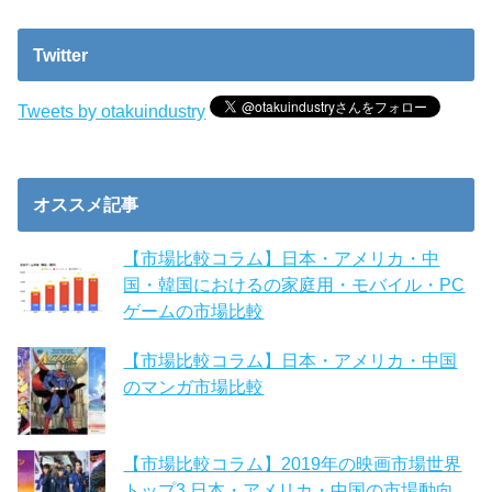
Twitter
Tweets by otakuindustry
オススメ記事
【市場比較コラム】日本・アメリカ・中
国・韓国におけるの家庭用・モバイル・PC
ゲームの市場比較
【市場比較コラム】日本・アメリカ・中国
のマンガ市場比較
【市場比較コラム】2019年の映画市場世界
トップ3 日本・アメリカ・中国の市場動向