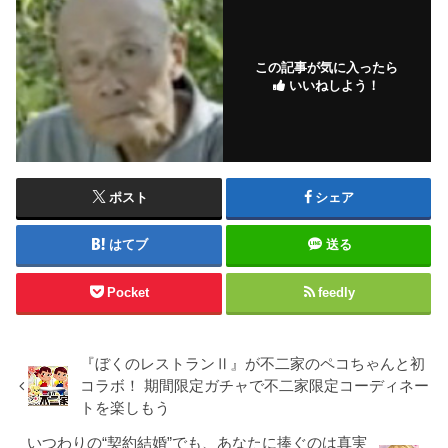
この記事が気に入ったら
いいねしよう！
ポスト
シェア
はてブ
送る
Pocket
feedly
『ぼくのレストランⅡ』が不二家のペコちゃんと初
コラボ！ 期間限定ガチャで不二家限定コーディネー
トを楽しもう
いつわりの“契約結婚”でも、あなたに捧ぐのは真実