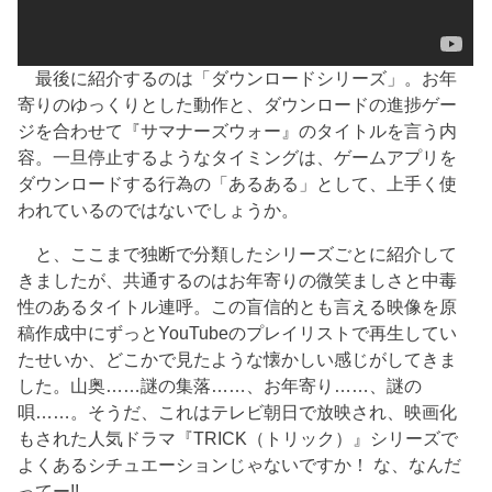
最後に紹介するのは「ダウンロードシリーズ」。お年
寄りのゆっくりとした動作と、ダウンロードの進捗ゲー
ジを合わせて『サマナーズウォー』のタイトルを言う内
容。一旦停止するようなタイミングは、ゲームアプリを
ダウンロードする行為の「あるある」として、上手く使
われているのではないでしょうか。
と、ここまで独断で分類したシリーズごとに紹介して
きましたが、共通するのはお年寄りの微笑ましさと中毒
性のあるタイトル連呼。この盲信的とも言える映像を原
稿作成中にずっとYouTubeのプレイリストで再生してい
たせいか、どこかで見たような懐かしい感じがしてきま
した。山奥……謎の集落……、お年寄り……、謎の
唄……。そうだ、これはテレビ朝日で放映され、映画化
もされた人気ドラマ『TRICK（トリック）』シリーズで
よくあるシチュエーションじゃないですか！ な、なんだ
ってー!!