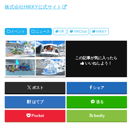
株式会社HIKKY公式サイト
イベント
ニュース
VR
VRChat
HIKKY
この記事が気に入ったら
いいねしよう！
ポスト
シェア
はてブ
送る
Pocket
feedly