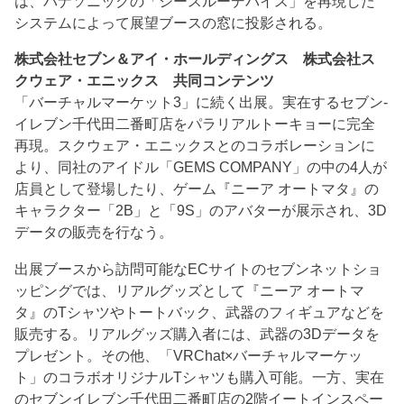
は、パナソニックの「シースルーデバイス」を再現した
システムによって展望ブースの窓に投影される。
株式会社セブン＆アイ・ホールディングス 株式会社ス
クウェア・エニックス 共同コンテンツ
「バーチャルマーケット3」に続く出展。実在するセブン‐
イレブン千代田二番町店をパラリアルトーキョーに完全
再現。スクウェア・エニックスとのコラボレーションに
より、同社のアイドル「GEMS COMPANY」の中の4人が
店員として登場したり、ゲーム『ニーア オートマタ』の
キャラクター「2B」と「9S」のアバターが展示され、3D
データの販売を行なう。
出展ブースから訪問可能なECサイトのセブンネットショ
ッピングでは、リアルグッズとして『ニーア オートマ
タ』のTシャツやトートバック、武器のフィギュアなどを
販売する。リアルグッズ購入者には、武器の3Dデータを
プレゼント。その他、「VRChat×バーチャルマーケッ
ト」のコラボオリジナルTシャツも購入可能。一方、実在
のセブンイレブン千代田二番町店の2階イートインスペー