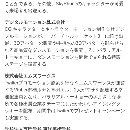
ことができる。その他、SkyPhoneのキャラクターが可愛
く来場者を出迎える。
デジタルモーション株式会社
CG キャラクター＆キャラクターモーション制作会社デジ
タルモーションが、「バーチャルマーケット3」に続き出
展。3Dアバターの販売や手持ちの3Dアバターを踊らせら
れる高品質なダンスモーションを販売する。パラリアル
トーキョーに、ダンスモーションを間近で見られる特設
ステージを設置する。
株式会社エムズワークス
Twitterプロモーション施策を行なうエムズワークスが運営
するVtuber御楠ルナと草羽エル。2人が幸せを配達する幸
運配達員となり、パラリアルトーキョーのさまざまな場
所で各種出展企業をテーマにしたかわいいアイシングク
ッキーを配布。期間中はTwitterでプレゼントキャンペーン
も実施する。
学校法人専門学校 東洋美術学校