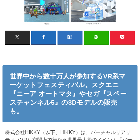
世界中から数十万人が参加するVR系マ
ーケットフェスティバル。スクエニ
『ニーア オートマタ』やセガ『スペー
スチャンネル5』の3Dモデルの販売
も。
株式会社HIKKY（以下、HIKKY）は、バーチャルリアリ
ティ（VR）空間上で行なう世界最大級のイベント「バー