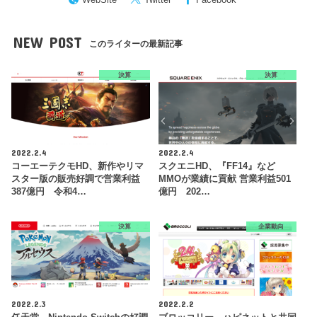
NEW POST
このライターの最新記事
決算
決算
2022.2.4
2022.2.4
コーエーテクモHD、新作やリマ
スクエニHD、『FF14』など
スター版の販売好調で営業利益
MMOが業績に貢献 営業利益501
387億円 令和4…
億円 202…
決算
企業動向
2022.2.3
2022.2.2