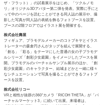
ザ・フラット）」の試着展示をはじめ、「ツクルノモ
リ」オリジナル3Dアバター第二弾を発表。実際に手にと
って中のページを読むことができる同人誌の展示や、撮
影した写真が同人誌の表紙を飾るフォトブースを設置。
ブースの2階フロアではイラスト展を開催する。
株式会社壽屋
フィギュア、プラモデルメーカーのコトブキヤとイラス
トレーターの森倉円さんがタッグを組んで展開する、
「創る」「彩る」をテーマにした普通の女の子プラモデ
ルシリーズ「創彩少女庭園」をイメージしたブースを展
開。プラモデルのバーチャルサンプル展示のほか、「創
彩少女庭園」のキャラクター、結城まどかと一緒に様々
なシチュエーションで写真を撮ることができるフォトブ
ースを設置。
株式会社リコー
VRと相性が抜群の360°カメラ「RICOH THETA」が「バ
ーチャルマーケット3」に続いて出展。来場者は、