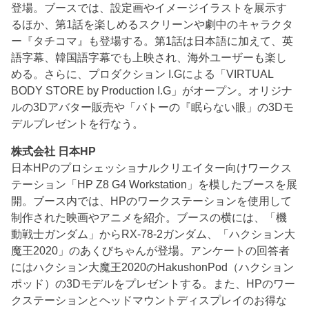
登場。ブースでは、設定画やイメージイラストを展示す
るほか、第1話を楽しめるスクリーンや劇中のキャラクタ
ー『タチコマ』も登場する。第1話は日本語に加えて、英
語字幕、韓国語字幕でも上映され、海外ユーザーも楽し
める。さらに、プロダクション I.Gによる「VIRTUAL
BODY STORE by Production I.G」がオープン。オリジナ
ルの3Dアバター販売や「バトーの『眠らない眼」の3Dモ
デルプレゼントを行なう。
株式会社 日本HP
日本HPのプロシェッショナルクリエイター向けワークス
テーション「HP Z8 G4 Workstation」を模したブースを展
開。ブース内では、HPのワークステーションを使用して
制作された映画やアニメを紹介。ブースの横には、「機
動戦士ガンダム」からRX-78-2ガンダム、「ハクション大
魔王2020」のあくびちゃんが登場。アンケートの回答者
にはハクション大魔王2020のHakushonPod（ハクション
ポッド）の3Dモデルをプレゼントする。また、HPのワー
クステーションとヘッドマウントディスプレイのお得な