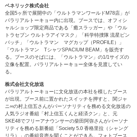
ベネリック株式会社
全国5ヶ所で展開中の「ウルトラマンワールドM78店」が
パラリアルトーキョー内に出現。ブースでは、オフィシ
ャルショップ限定商品である「癒スラッガー」や「ウル
トラセブン ウルトラアイマスク」「科学特捜隊 流星ピン
バッチ」「ウルトラマン マグカップ（PROFILE）」
「ウルトラマン TシャツSPACIUM BEAM」を販売す
る。ブースのそばには、「ウルトラマン」の1/1サイズの
立像を配置。パラリアルトーキョー全体を見渡してい
る。
株式会社文化放送
パラリアルトーキョーに文化放送の本社を模したブース
が出現。ブース前に置かれたスイッチを押すと、関ジャ
ニ∞の村上信五さんがパーソナリティを務める文化放送の
人気ラジオ番組「村上信五くんと経済クン」と、元
SKE48でフリーアナウンサーの柴田阿弥さんがパーソナ
リティを務める新番組「Society 5.0 香格里拉（シャング
リラ）」の番組音声を聞くことができる。フォトブース