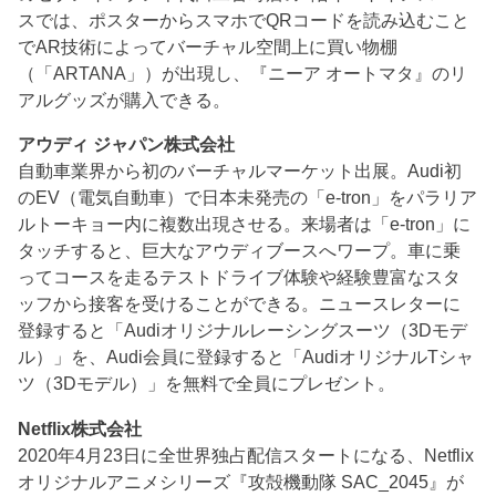
スでは、ポスターからスマホでQRコードを読み込むこと
でAR技術によってバーチャル空間上に買い物棚
（「ARTANA」）が出現し、『ニーア オートマタ』のリ
アルグッズが購入できる。
アウディ ジャパン株式会社
自動車業界から初のバーチャルマーケット出展。Audi初
のEV（電気自動車）で日本未発売の「e-tron」をパラリア
ルトーキョー内に複数出現させる。来場者は「e-tron」に
タッチすると、巨大なアウディブースへワープ。車に乗
ってコースを走るテストドライブ体験や経験豊富なスタ
ッフから接客を受けることができる。ニュースレターに
登録すると「Audiオリジナルレーシングスーツ（3Dモデ
ル）」を、Audi会員に登録すると「AudiオリジナルTシャ
ツ（3Dモデル）」を無料で全員にプレゼント。
Netflix株式会社
2020年4月23日に全世界独占配信スタートになる、Netflix
オリジナルアニメシリーズ『攻殻機動隊 SAC_2045』が