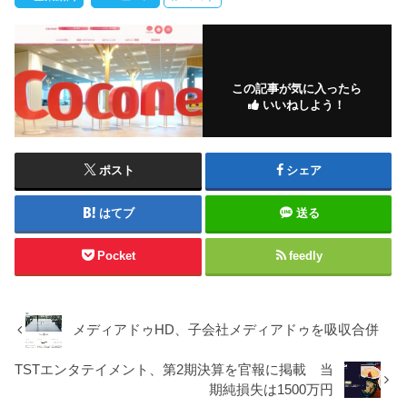
この記事が気に入ったら
いいねしよう！
ポスト
シェア
はてブ
送る
Pocket
feedly
メディアドゥHD、子会社メディアドゥを吸収合併
TSTエンタテイメント、第2期決算を官報に掲載 当
期純損失は1500万円