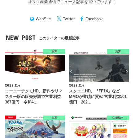
オタク産業通信でニュース記事を書いています！
WebSite
Twitter
Facebook
NEW POST
このライターの最新記事
決算
決算
2022.2.4
2022.2.4
コーエーテクモHD、新作やリマ
スクエニHD、『FF14』など
スター版の販売好調で営業利益
MMOが業績に貢献 営業利益501
387億円 令和4…
億円 202…
決算
企業動向